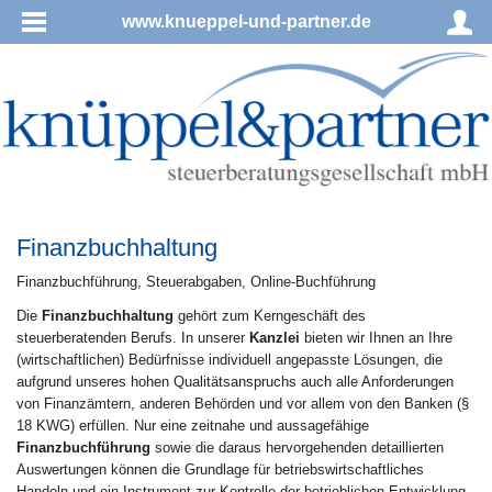
www.knueppel-und-partner.de
Finanzbuchhaltung
Fi­nanz­buch­füh­rung, Steu­er­ab­ga­ben, On­line-Buch­füh­rung
Die
Finanzbuchhaltung
gehört zum Kerngeschäft des
steuerberatenden Berufs. In unserer
Kanzlei
bieten wir Ihnen an Ihre
(wirtschaftlichen) Bedürfnisse individuell angepasste Lösungen, die
aufgrund unseres hohen Qualitätsanspruchs auch alle Anforderungen
von Finanzämtern, anderen Behörden und vor allem von den Banken (§
18 KWG) erfüllen. Nur eine zeitnahe und aussagefähige
Finanzbuchführung
sowie die daraus hervorgehenden detaillierten
Auswertungen können die Grundlage für betriebswirtschaftliches
Handeln und ein Instrument zur Kontrolle der betrieblichen Entwicklung