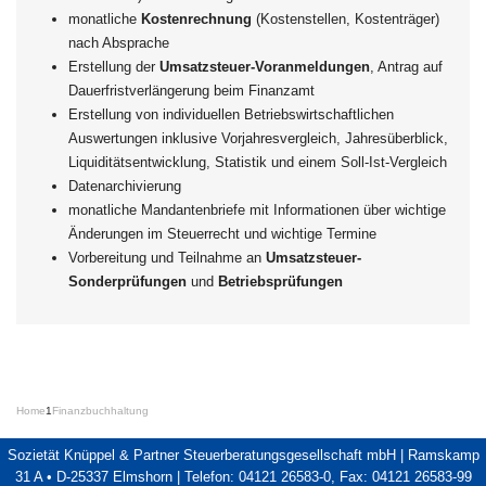
monatliche
Kostenrechnung
(Kostenstellen, Kostenträger)
nach Absprache
Erstellung der
Umsatzsteuer-Voranmeldungen
, Antrag auf
Dauerfristverlängerung beim Finanzamt
Erstellung von individuellen Betriebswirtschaftlichen
Auswertungen inklusive Vorjahresvergleich, Jahresüberblick,
Liquiditätsentwicklung, Statistik und einem Soll-Ist-Vergleich
Datenarchivierung
monatliche Mandantenbriefe mit Informationen über wichtige
Änderungen im Steuerrecht und wichtige Termine
Vorbereitung und Teilnahme an
Umsatzsteuer-
Sonderprüfungen
und
Betriebsprüfungen
Home
1
Finanzbuchhaltung
Sozietät Knüppel & Partner Steuerberatungsgesellschaft mbH | Ramskamp
31 A • D-25337 Elmshorn | Telefon: 04121 26583-0, Fax: 04121 26583-99