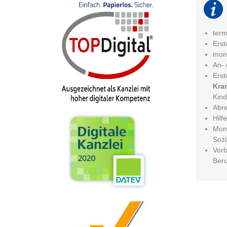
term
Erst
mona
An- 
Erst
Kra
Kind
Abre
Hilf
Mona
Sozi
Vorb
Ber