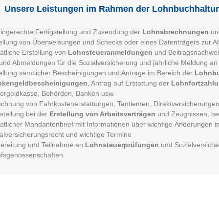
Unsere Leistungen im Rahmen der Lohnbuchhaltu
ingerechte Fertigstellung und Zusendung der
Lohnabrechnungen
u
ellung von Überweisungen und Schecks oder eines Datenträgers zur A
tliche Erstellung von
Lohnsteueranmeldungen
und Beitragsnachwei
und Abmeldungen für die Sozialversicherung und jährliche Meldung an
ellung sämtlicher Bescheinigungen und Anträge im Bereich der
Lohnb
nkengeldbescheinigungen
, Antrag auf Erstattung der
Lohnfortzahl
ergeldkasse, Behörden, Banken usw.
chnung von Fahrkostenerstattungen, Tantiemen, Direktversicherungen,
estellung bei der
Erstellung von Arbeitsverträgen
und Zeugnissen, bei
tlicher Mandantenbrief mit Informationen über wichtige Änderungen 
alversicherungsrecht und wichtige Termine
ereitung und Teilnahme an
Lohnsteuerprüfungen
und Sozialversich
ufsgenossenschaften