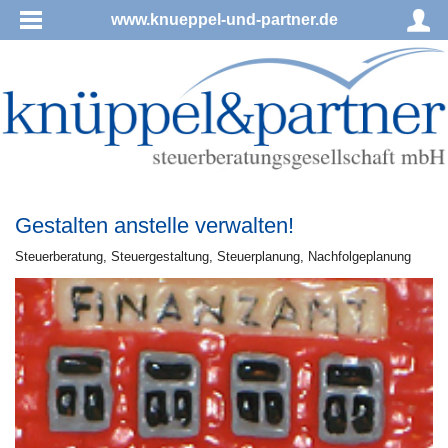
www.knueppel-und-partner.de
Gestalten anstelle verwalten!
Steu­er­be­ra­tung, Steu­er­ge­stal­tung, Steu­er­pla­nung, Nachfolgeplanung